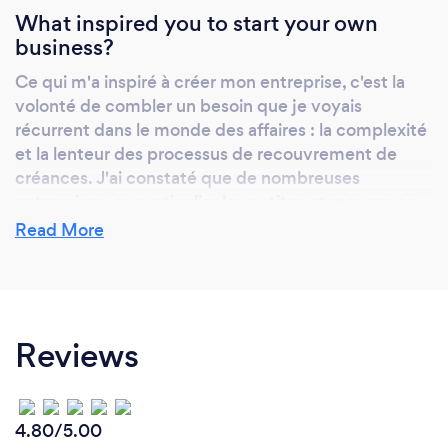
What inspired you to start your own
business?
Ce qui m'a inspiré à créer mon entreprise, c'est la
volonté de combler un besoin que je voyais
récurrent dans le monde des affaires : la complexité
et la lenteur des processus de recouvrement de
créances. J'ai constaté que de nombreuses
entreprises, en particulier les petites et moyennes,
étaient pénalisées par des flux de trésorerie
Read More
insuffisants à cause de créances impayées. J'ai
voulu créer une solution simple, digitale, et efficace
pour aider ces entreprises à récupérer rapidement
leurs fonds, sans la lourdeur des procédures
Reviews
traditionnelles. Mon ambition était de redonner aux
entreprises le contrôle sur leur trésorerie, tout en
modernisant et en simplifiant le secteur du
recouvrement.
4.80/5.00