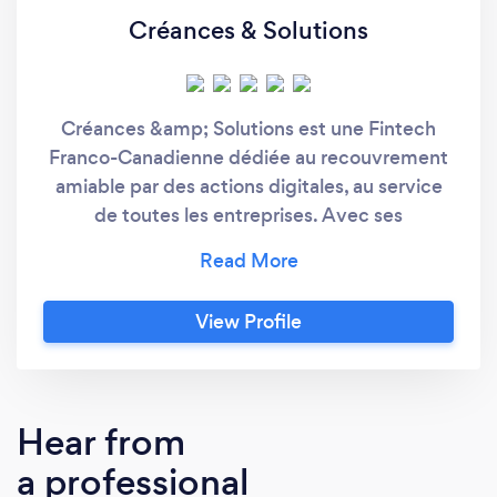
Créances & Solutions
Créances &amp; Solutions est une Fintech
Franco-Canadienne dédiée au recouvrement
amiable par des actions digitales, au service
de toutes les entreprises. Avec ses
technologies et son approche spécifique,
Créances &amp; Solutions est le partenaire de
la réconciliation de paiement. Plus de 10 000
View Profile
factures de tous montants peuvent ainsi être
traitées chaque jour. Nous apportons des
solutions de paiements diversifiés, dans plus
de 40 devises. Nous travaillons dans plus de
Hear from
10 langues et dans plus de 50 pays. Créances
a professional
&amp; Solutions se positionne aussi en