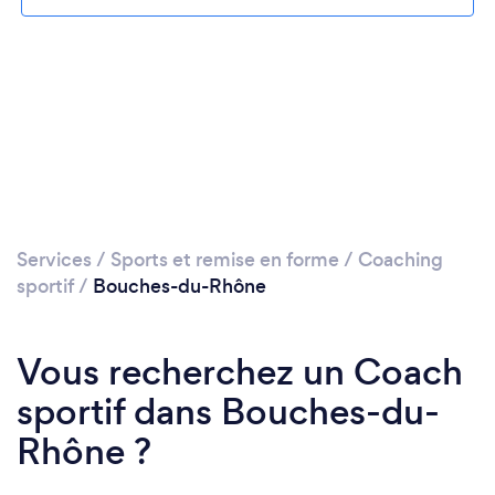
Veuillez patienter...
Services
/
Sports et remise en forme
/
Coaching
sportif
/
Bouches-du-Rhône
Vous recherchez un Coach
sportif dans Bouches-du-
Rhône ?