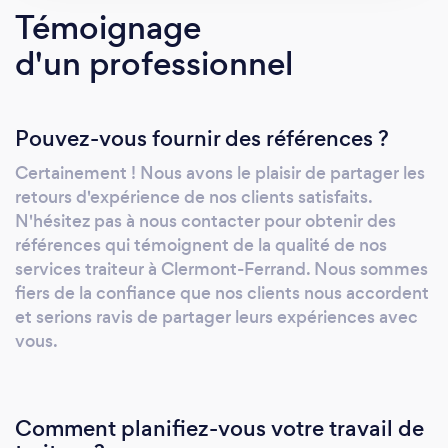
Témoignage
événement, notre équipe dévouée prend en
charge tous les détails culinaires pour ravir vos
d'un professionnel
convives. Menus Personnalisés : Nous
comprenons que chaque événement est
unique. C'est pourquoi nous collaborons
Pouvez-vous fournir des références ?
étroitement avec vous pour élaborer des
Certainement ! Nous avons le plaisir de partager les
menus sur mesure, mettant en avant vos
retours d'expérience de nos clients satisfaits.
préférences et répondant aux besoins
N'hésitez pas à nous contacter pour obtenir des
spécifiques de votre occasion. Cuisine
références qui témoignent de la qualité de nos
Créative : Notre équipe de chefs talentueux
services traiteur à Clermont-Ferrand. Nous sommes
excelle dans la création de plats qui éveillent
fiers de la confiance que nos clients nous accordent
les papilles. Des saveurs innovantes, des
et serions ravis de partager leurs expériences avec
ingrédients de qualité supérieure et une
vous.
présentation artistique font de chaque
bouchée une expérience sensorielle. Service
de Q
Comment planifiez-vous votre travail de