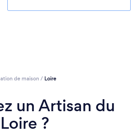
ation de maison
/
Loire
z un Artisan du
Loire ?