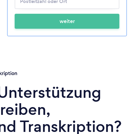
weiter
ription
 Unterstützung
reiben,
d Transkription?