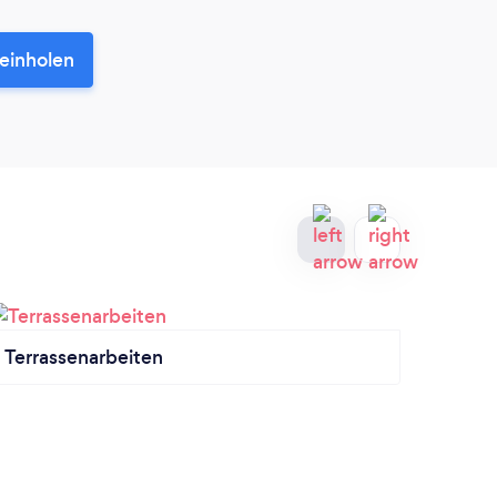
 einholen
Terrassenarbeiten
Pflas