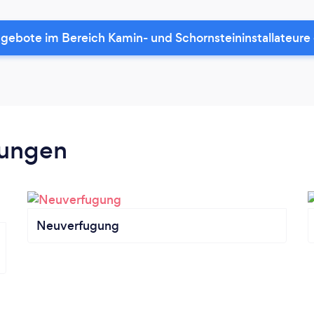
gebote im Bereich Kamin- und Schornsteininstallateure
tungen
Neuverfugung