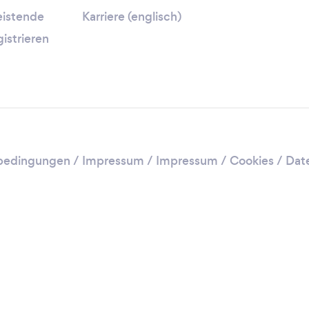
leistende
Karriere (englisch)
gistrieren
bedingungen
/
Impressum
/
Impressum / Cookies
/
Dat