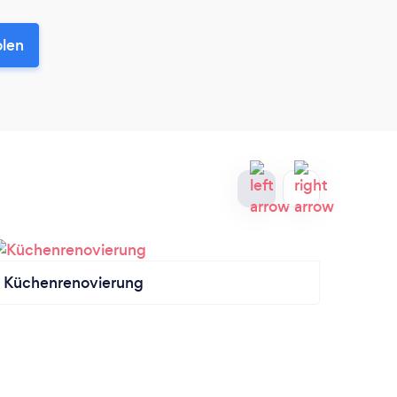
olen
Küchenrenovierung
Küche