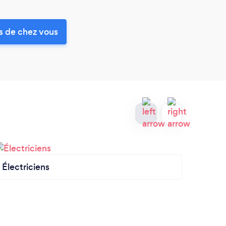
ès de chez vous
Électriciens
Instal