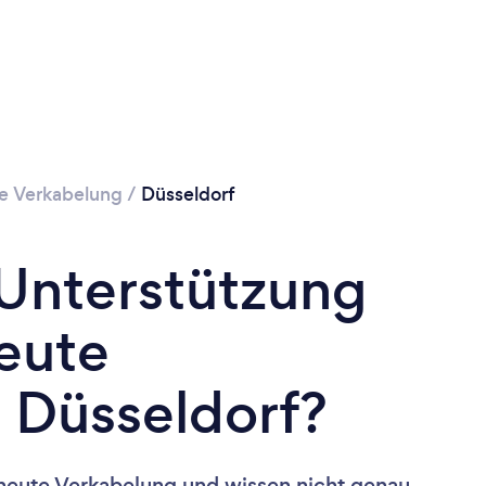
e Verkabelung
/
Düsseldorf
 Unterstützung
eute
 Düsseldorf?
neute Verkabelung und wissen nicht genau,