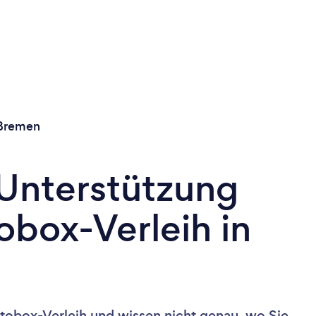
Bremen
 Unterstützung
obox-Verleih in
tobox-Verleih und wissen nicht genau, wo Sie