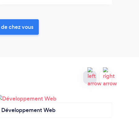
 de chez vous
Développement Web
Systè
vidéo