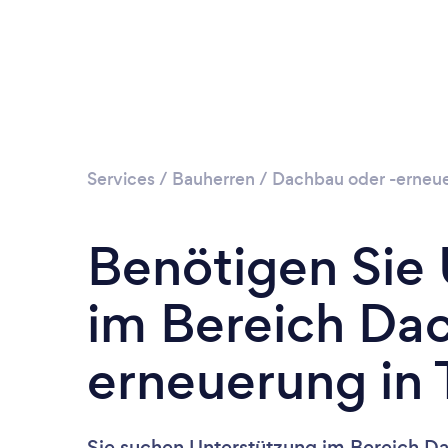
Services
/
Bauherren
/
Dachbau oder -erneu
Benötigen Sie
im Bereich Da
erneuerung in 
Sie suchen Unterstützung im Bereich D