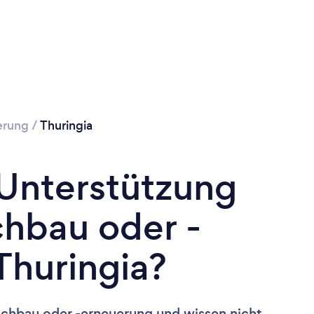
erung
/
Thuringia
 Unterstützung
chbau oder -
Thuringia?
achbau oder -erneuerung und wissen nicht