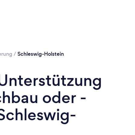
erung
/
Schleswig-Holstein
 Unterstützung
chbau oder -
Schleswig-