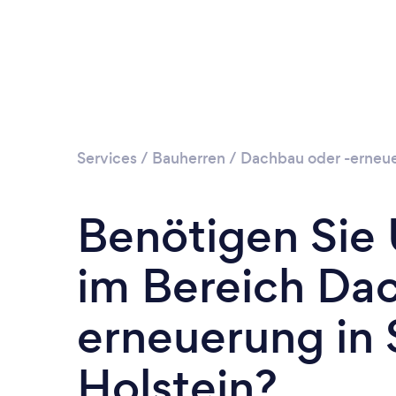
Services
/
Bauherren
/
Dachbau oder -erneu
Benötigen Sie
im Bereich Da
erneuerung in 
Holstein?