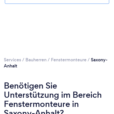
Bitte warten ...
Services
/
Bauherren
/
Fenstermonteure
/
Saxony-
Anhalt
Benötigen Sie
Unterstützung im Bereich
Fenstermonteure in
Saxony-Anhalt?