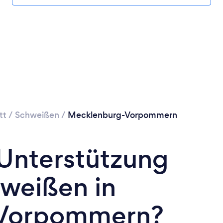
tt
/
Schweißen
/
Mecklenburg-Vorpommern
 Unterstützung
hweißen in
Vorpommern?