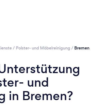
ienste
/
Polster- und Möbelreinigung
/
Bremen
 Unterstützung
ster- und
g in Bremen?