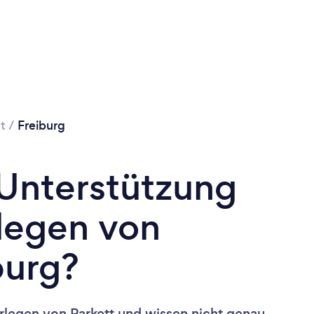
t
/
Freiburg
 Unterstützung
legen von
burg?
rlegen von Parkett und wissen nicht genau,