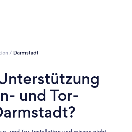
tion
/
Darmstadt
 Unterstützung
n- und Tor-
 Darmstadt?
n- und Tor-Installation und wissen nicht