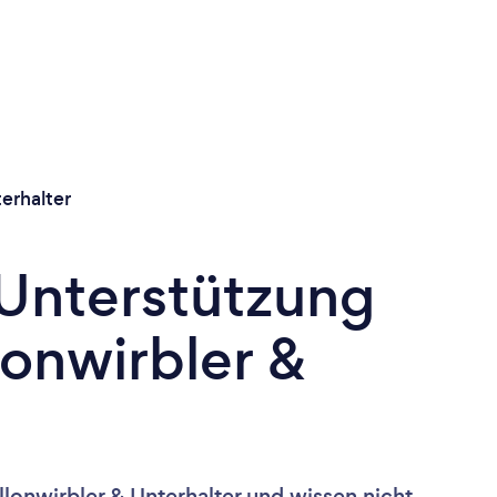
erhalter
 Unterstützung
lonwirbler &
lonwirbler & Unterhalter und wissen nicht