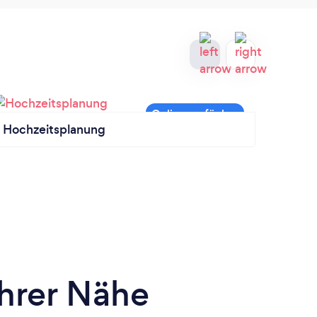
Hochzeitsplanung
Zaube
Ihrer Nähe