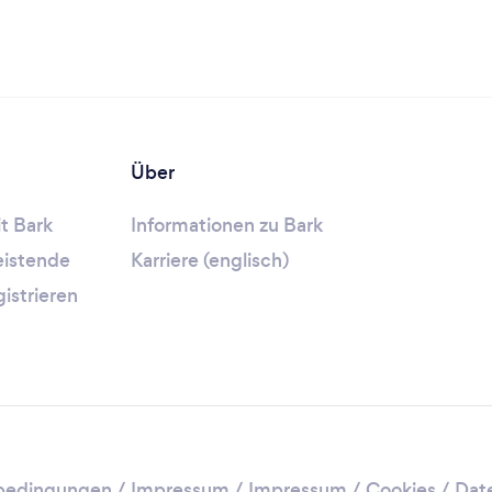
Über
t Bark
Informationen zu Bark
leistende
Karriere (englisch)
gistrieren
bedingungen
/
Impressum
/
Impressum / Cookies
/
Dat