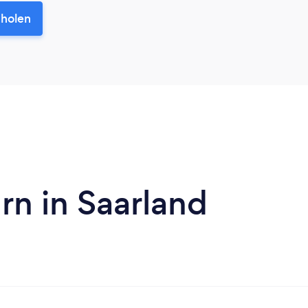
nholen
n in Saarland