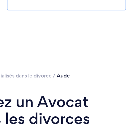
alisés dans le divorce
/
Aude
ez un Avocat
 les divorces