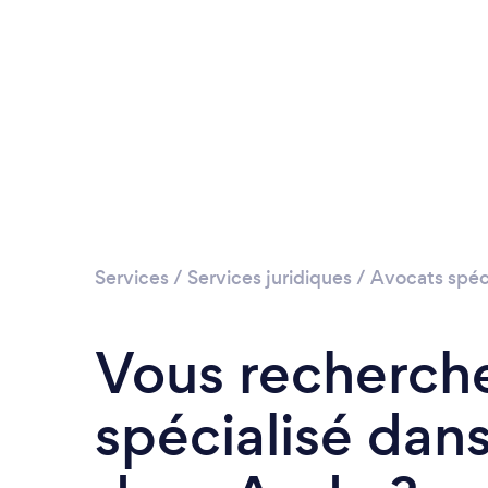
Services
/
Services juridiques
/
Avocats spéci
Vous recherch
spécialisé dans