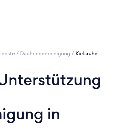
ienste
/
Dachrinnenreinigung
/
Karlsruhe
 Unterstützung
igung in