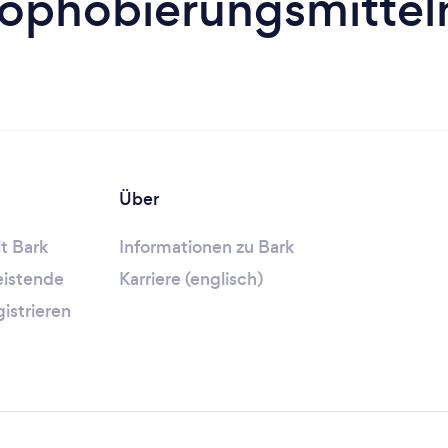
ophobierungsmitteln 
Über
t Bark
Informationen zu Bark
leistende
Karriere (englisch)
gistrieren