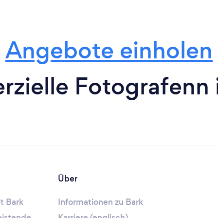
Über
t Bark
Informationen zu Bark
leistende
Karriere (englisch)
gistrieren
bedingungen
/
Impressum
/
Impressum / Cookies
/
Dat