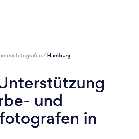
hmensfotografen
/
Hamburg
 Unterstützung
rbe- und
otografen in