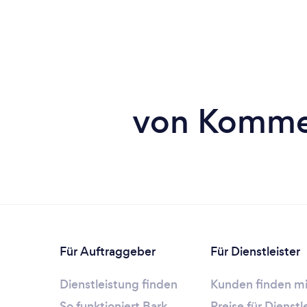
Für Auftraggeber
Für Dienstleister
Dienstleistung finden
Kunden finden mi
So funktioniert Bark
Preise für Dienst
Einloggen
Dienstleistung re
Hilfe
© 2026 Bark.com Global Limited.
Geschäfts