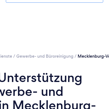
ienste
/
Gewerbe- und Büroreinigung
/
Mecklenburg-
 Unterstützung
werbe- und
 in Mecklenburg-