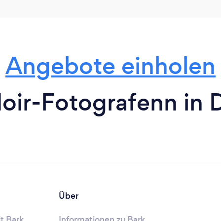
Angebote einholen
oir-Fotografenn in 
Über
t Bark
Informationen zu Bark